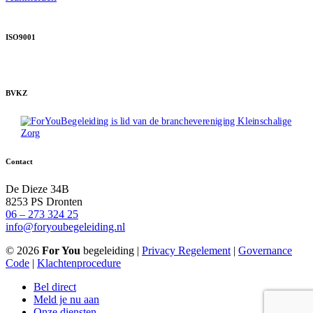
ISO9001
BVKZ
Contact
De Dieze 34B
8253 PS Dronten
06 – 273 324 25
info@foryoubegeleiding.nl
© 2026
For You
begeleiding |
Privacy Regelement
|
Governance
Code
|
Klachtenprocedure
Bel direct
Meld je nu aan
Onze diensten